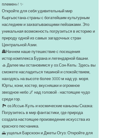
племен»! ✨
Откройте для себя удивительный мир
Кыргызстана-страны с богатейшим культурным
наследием и захватывающими пейзажами. Это
уникальная возможность погрузиться в историю и
природу одной из самых загадочных стран
Центральной Азии.
🏯Начнем наше путешествие с посещения
истор.комплекса Бурана и легендарной башни.
🚣 Далее мы остановимся у оз.Сон-Кель: Здесь вы
сможете насладиться тишиной и спокойствием,
находясь на высоте более 3000 м над ур. моря.
Юрты, кони, костер, вкусняшки и огромное
звездное небо 🌌 над головой - настоящее чудо
среди гор.
🏞 оз.Иссык-Куль и космические каньоны Сказка:
Погрузитесь в мир фантастики, где природа
создала настоящее произведение искусства из
красного песчаника.
🌄 ущелья Барскоон и Джеты Огуз: Откройте для