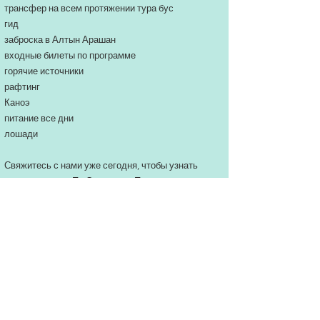
трансфер на всем протяжении тура бус
гид
заброска в Алтын Арашан
входные билеты по программе
горячие источники
рафтинг
Каноэ
питание все дни
лошади
Свяжитесь с нами уже сегодня, чтобы узнать
больше о туре «По Следам 40 Племен» и
забронировать свое приключение мечты!
По всем вопросам пишите