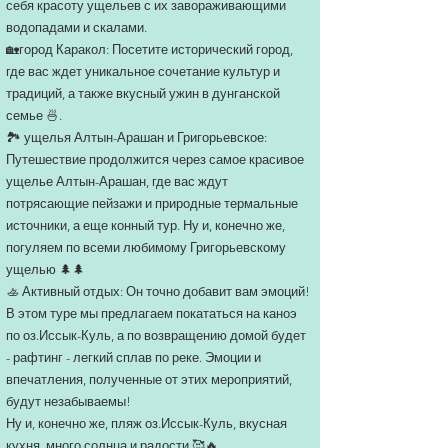
себя красоту ущельев с их завораживающими
водопадами и скалами.
🏡город Каракол: Посетите исторический город,
где вас ждет уникальное сочетание культур и
традиций, а также вкусный ужин в дунганской
семье 🍜.
🏞 ущелья Алтын-Арашан и Григорьевское:
Путешествие продолжится через самое красивое
ущелье Алтын-Арашан, где вас ждут
потрясающие пейзажи и природные термальные
источники, а еще конный тур. Ну и, конечно же,
погуляем по всеми любимому Григорьевскому
ущелью 🌲🌲
🚣 Активный отдых: Он точно добавит вам эмоций!
В этом туре мы предлагаем покататься на каноэ
по оз.Иссык-Куль, а по возвращению домой будет
- рафтинг - легкий сплав по реке. Эмоции и
впечатления, полученные от этих мероприятий,
будут незабываемы!
Ну и, конечно же, пляж оз.Иссык-Куль, вкусная
кухня, много солнца и радости 🥰🔥