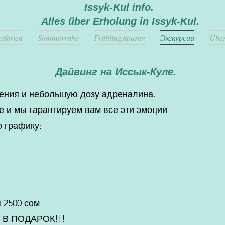
Issyk-Kul info.
Alles über Erholung in Issyk-Kul.
rferien
Sommerruhe
Frühlingstouren
Экскурсии
Über
Дайвинг на Иссык-Куле.
ения и небольшую дозу адреналина.
е и мы гарантируем вам все эти эмоции
 графику:
 2500 сом
В ПОДАРОК!!!