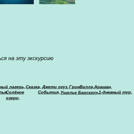
ся на эту экскурсию
ый лагерь,
Сказка,
Джети огуз.
ГринВилла,
Араша
н,
лья.
Солёное
События,
1-дневный тур,
Ущелье Барскаун,
озеро,