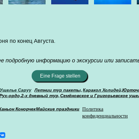
ня по конец Августа.
е подробную информацию о экскурсии или записать
Eine Frage stellen
Ущелье Саруу
Летнии тур пакеты,
Каракол Холидей,
Юрточн
Рух-ордо,
2-х дневный тур,
Семёновское и Григорьевское уще
Политика
Каньон Конорчек
Майские праздники
конфиденциальности