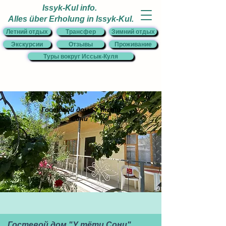
Issyk-Kul info.
Alles über Erholung in Issyk-Kul.
Летний отдых
Трансфер
Зимний отдых
Экскурсии
Отзывы
Проживание
Туры вокруг Иссык-Куля
Гостевой дом "У тёти
Сони"
Гостевой дом "У тёти Сони"