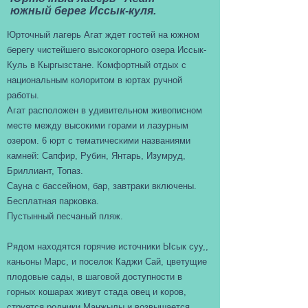
южный берег Иссык-куля.
Юрточный лагерь Агат ждет гостей на южном
берегу чистейшего высокогорного озера Иссык-
Куль в Кыргызстане. Комфортный отдых с
национальным колоритом в юртах ручной
работы.
Агат расположен в удивительном живописном
месте между высокими горами и лазурным
озером. 6 юрт с тематическими названиями
камней: Сапфир, Рубин, Янтарь, Изумруд,
Бриллиант, Топаз.
Сауна с бассейном, бар, завтраки включены.
Бесплатная парковка.
Пустынный песчаный пляж.
Рядом находятся горячие источники Ысык суу,,
каньоны Марс, и поселок Каджи Сай, цветущие
плодовые сады, в шаговой доступности в
горных кошарах живут стада овец и коров,
струятся родники Манжылы и возвышается