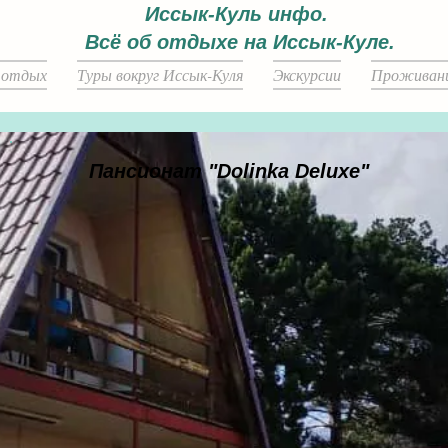
Иссык-Куль инфо.
Всё об отдыхе на Иссык-Куле.
 отдых
Туры вокруг Иссык-Куля
Экскурсии
Проживан
Пансионат "Dolinka Deluxe"