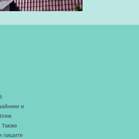
8
чайники и
 Пляж
. Также
ни пишите