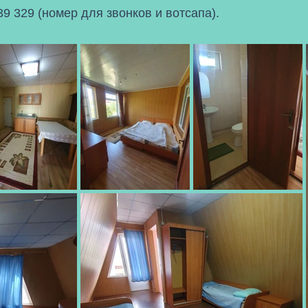
39 329 (номер для звонков и вотсапа).