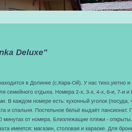
nka Deluxe"
находится в Долинке (с.Кара-Ой). У нас тихо,уютно и
я семейного отдыха. Номера 2-х, 3-х, 4-х, 6-и, 7-и и 
и. В каждом номере есть: кухонный уголок (посуда, 
та и спальня. Постельное бельё выдаёт пансионат.
0 минутах от номера. Близлежащие пляжи - открыты
ата имеется: магазин, столовая и караоке. Для бро