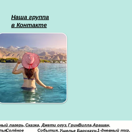
Наша группа
в Контакте
ый лагерь,
Сказка,
Джети огуз.
ГринВилла,
Араша
н,
лья.
Солёное
События,
1-дневный тур,
Ущелье Барскаун,