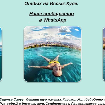
Отдых на Иссык-Куле.
Наше сообщество
в WhatsApp
Ущелье Саруу
Летнии тур пакеты,
Каракол Холидей,
Юрточн
Рух-ордо,
2-х дневный тур,
Семёновское и Григорьевское уще