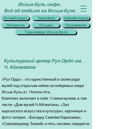
Иссык-Куль инфо.
Всё об отдыхе на Иссык-Куле.
Летний отдых
Трансфер
Зимний отдых
Экскурсии
Отзывы
Проживание
Туры вокруг Иссык-Куля
Культурный центр Рух-Ордо им.
Ч. Айтматов
«Рух Ордо» - это единственный в своем роде
музей под открытым небом на побережье озера
Иссык-Куль в г. Чолпон-Ата.
Комплекс включает в себя 10 мини музеев, в том
числе: «Дом-музей Ч.Айтматова», «Зал
кыргызского искусства и культуры», картинную и
фото галереи, «Беседку Саякбая Каралаева»,
«Сокровищницу Знаний» и пять часовен, каждая из