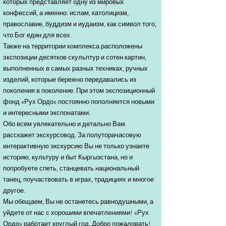
которых представляет одну из мировых
конфессий, а именно: ислам, католицизм,
православие, буддизм и иудаизм, как символ того,
что Бог един для всех.
Также на территории комплекса расположены
экспозиции десятков скульптур и сотен картин,
выполненных в самых разных техниках, ручных
изделий, которые бережно передавались из
поколения в поколение. При этом экспозиционный
фонд «Рух Ордо» постоянно пополняется новыми
и интересными экспонатами.
Обо всем увлекательно и детально Вам
расскажет экскурсовод. За полуторачасовую
интерактивную экскурсию Вы не только узнаете
историю, культуру и быт Кыргызстана, но и
попробуете спеть, станцевать национальный
танец, поучаствовать в играх, традициях и многое
другое.
Мы обещаем, Вы не останетесь равнодушными, а
уйдете от нас с хорошими впечатлениями! «Рух
Ордо» работает круглый год. Добро пожаловать!