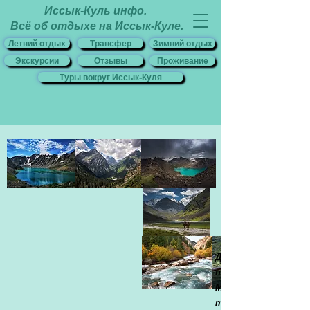
Иссык-Куль инфо.
Всё об отдыхе на Иссык-Куле.
Летний отдых
Трансфер
Зимний отдых
Экскурсии
Отзывы
Проживание
Туры вокруг Иссык-Куля
Добро пожаловать 
приключение!
Мы рады предложит
тур по одному из с