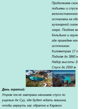
Продолжаем свое приключение, преод
подъемы и спуски, пока не достигне
величественного озера Ала-Куль. Зд
остановка на обед станет настоящ
кулинарной сказкой с видом на живоп
озеро. Позднее мы спустимся в уще
Кельдыке и окунемся в городок Алты
где проведем ночь и расслабимся в г
источниках.
Километраж 17 км
Подъём до 3860 м.
Набор высоты 1000 м.
Спуск до 2550 м
День третий:
Утром после завтрака начинаем спуск по
ущелью Ак Суу, где будет ждать машина,
чтобы вернуть нас обратно в Каракол.