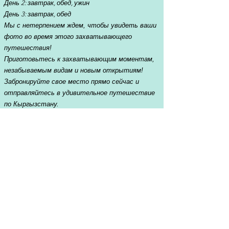
День 2: завтрак, обед, ужин
День 3: завтрак, обед
Мы с нетерпением ждем, чтобы увидеть ваши
фото во время этого захватывающего
путешествия!
Приготовьтесь к захватывающим моментам,
незабываемым видам и новым открытиям!
Забронируйте свое место прямо сейчас и
отправляйтесь в удивительное путешествие
по Кыргызстану.
Для бронирования тура нужно выслать
предоплату 30% от стоимости тура. В
случае если вы захотите отменить тур
за десять дней перед стартом
возвращается 50% предоплаты. Если до
тура остаётся меньше десяти дней
предоплата не возвращается.