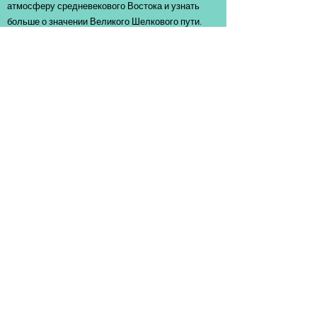
атмосферу средневекового Востока и узнать
больше о значении Великого Шелкового пути.
Вернуться на главную