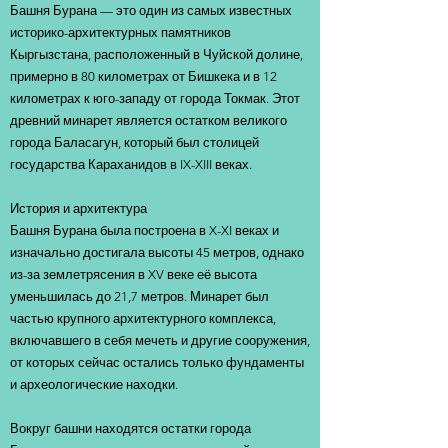
Башня Бурана — это один из самых известных
историко-архитектурных памятников
Кыргызстана, расположенный в Чуйской долине,
примерно в 80 километрах от Бишкека и в 12
километрах к юго-западу от города Токмак. Этот
древний минарет является остатком великого
города Баласагун, который был столицей
государства Караханидов в IX-XIII веках.
История и архитектура
Башня Бурана была построена в X-XI веках и
изначально достигала высоты 45 метров, однако
из-за землетрясения в XV веке её высота
уменьшилась до 21,7 метров. Минарет был
частью крупного архитектурного комплекса,
включавшего в себя мечеть и другие сооружения,
от которых сейчас остались только фундаменты
и археологические находки.
Вокруг башни находятся остатки города