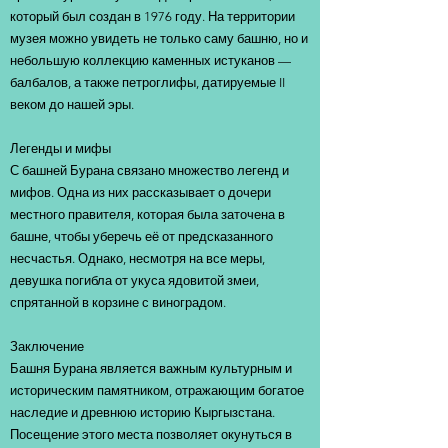
который был создан в 1976 году. На территории
музея можно увидеть не только саму башню, но и
небольшую коллекцию каменных истуканов —
балбалов, а также петроглифы, датируемые II
веком до нашей эры.
Легенды и мифы
С башней Бурана связано множество легенд и
мифов. Одна из них рассказывает о дочери
местного правителя, которая была заточена в
башне, чтобы уберечь её от предсказанного
несчастья. Однако, несмотря на все меры,
девушка погибла от укуса ядовитой змеи,
спрятанной в корзине с виноградом.
Заключение
Башня Бурана является важным культурным и
историческим памятником, отражающим богатое
наследие и древнюю историю Кыргызстана.
Посещение этого места позволяет окунуться в