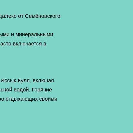
далеко от Семёновского
овыми и минеральными
часто включается в
 Иссык-Куля, включая
льной водой. Горячие
тво отдыхающих своими