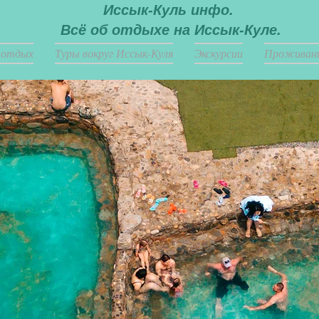
Иссык-Куль инфо.
Всё об отдыхе на Иссык-Куле.
 отдых
Туры вокруг Иссык-Куля
Экскурсии
Проживан