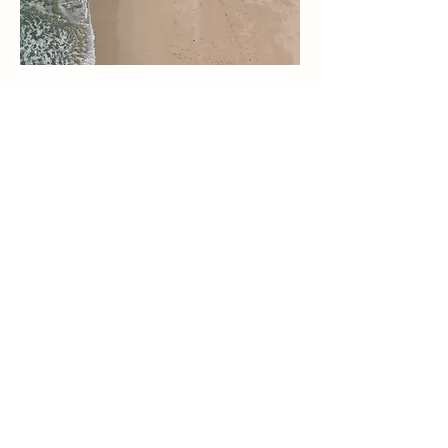
Если хотите разместить информацию у нас
на сайте о своём гостевом доме. просто
напишите нам
Вернуться на главную
Ущелье Саруу
Рух-ордо,
Сказка,
Джети огуз.
ГринВилла,